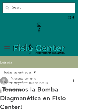
Entrada
Todas las entradas
fisiocentercomunic
Todas las entradas
11 may 2023
1 min de lectura
¡Tenemos la Bomba
Tratamientos
Diagmanética en Fisio
Center!